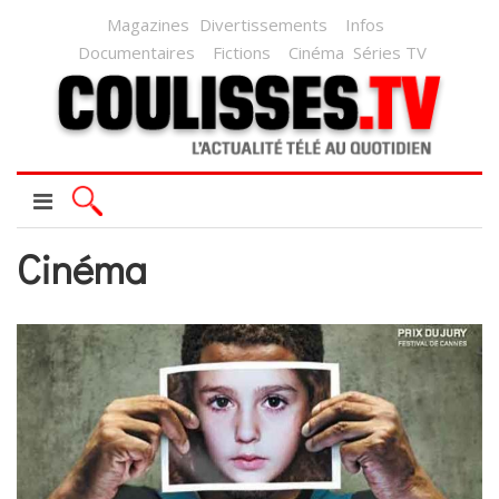
Magazines
Divertissements
Infos
Documentaires
Fictions
Cinéma
Séries TV
Cinéma