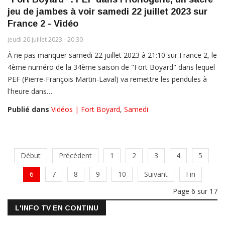
jeu de jambes à voir samedi 22 juillet 2023 sur
France 2 - Vidéo
jeudi 20 juillet 2023 - 20:30
À ne pas manquer samedi 22 juillet 2023 à 21:10 sur France 2, le
4ème numéro de la 34ème saison de "Fort Boyard" dans lequel
PEF (Pierre-François Martin-Laval) va remettre les pendules à
l'heure dans…
Publié dans
Vidéos | Fort Boyard
,
Samedi
Début
Précédent
1
2
3
4
5
6
7
8
9
10
Suivant
Fin
Page 6 sur 17
L'INFO TV EN CONTINU