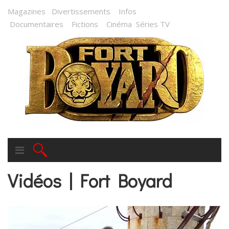
Magazines
Divertissements
Infos
Documentaires
Fictions
Cinéma
Séries TV
Vidéos | Fort Boyard