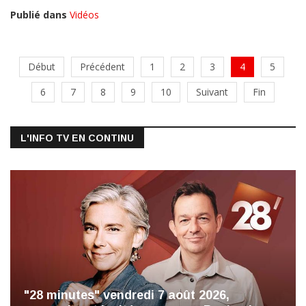
Publié dans
Vidéos
Début
Précédent
1
2
3
4
5
6
7
8
9
10
Suivant
Fin
L'INFO TV EN CONTINU
"28 minutes" vendredi 7 août 2026,