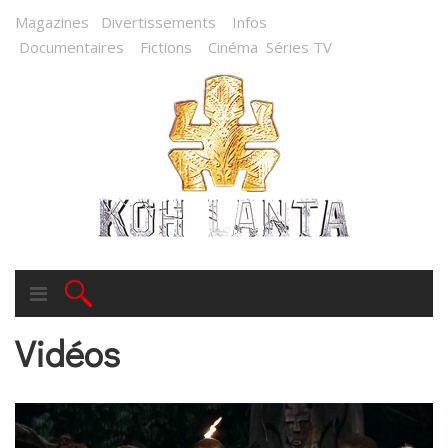
Magazines
Divertissements
Infos
Documentaires
Fictions
Cinéma
Séries TV
Vidéos