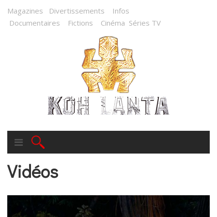
Magazines
Divertissements
Infos
Documentaires
Fictions
Cinéma
Séries TV
Vidéos