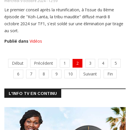
mercredi 9 octobre 2024 - 12:59
Le premier conseil après la réunification, à l'issue du 8ème
épisode de "Koh-Lanta, la tribu maudite" diffusé mardi 8
octobre 2024 sur TF1, s'est soldé sur une élimination par tirage
au sort.
Publié dans
Vidéos
Début
Précédent
1
2
3
4
5
6
7
8
9
10
Suivant
Fin
L'INFO TV EN CONTINU