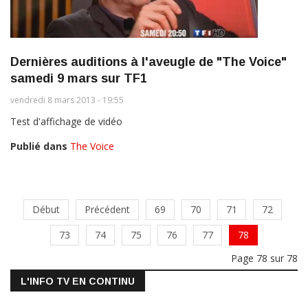
Dernières auditions à l'aveugle de "The Voice"
samedi 9 mars sur TF1
vendredi 8 mars 2013 - 19:55
Test d'affichage de vidéo
Publié dans
The Voice
Début
Précédent
69
70
71
72
73
74
75
76
77
78
Page 78 sur 78
L'INFO TV EN CONTINU