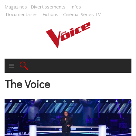
Magazines
Divertissements
Infos
Documentaires
Fictions
Cinéma
Séries TV
The Voice