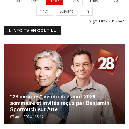
1465
1466
1467
1468
1469
1470
1471
Suivant
Fin
Page 1467 sur 2645
L'INFO TV EN CONTINU
"28 minutes" vendredi 7 août 2026,
sommaire et invités reçus par Benjamin
Sportouch sur Arte
07 août 2026 - 16:17