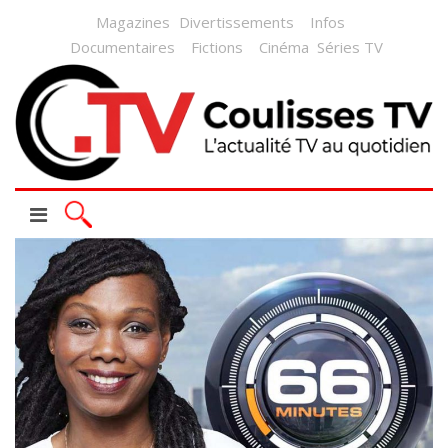
Magazines
Divertissements
Infos
Documentaires
Fictions
Cinéma
Séries TV