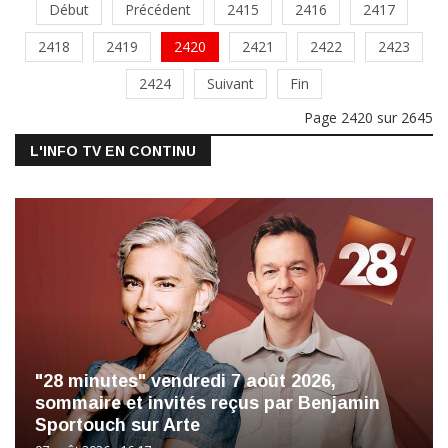
Début
Précédent
2415
2416
2417
2418
2419
2420
2421
2422
2423
2424
Suivant
Fin
Page 2420 sur 2645
L'INFO TV EN CONTINU
"28 minutes" vendredi 7 août 2026,
sommaire et invités reçus par Benjamin
Sportouch sur Arte