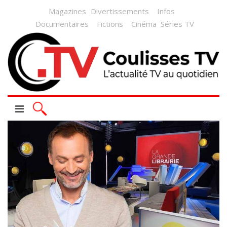
Magazines
Divertissements
Infos
Documentaires
Fictions
Cinéma
Séries TV