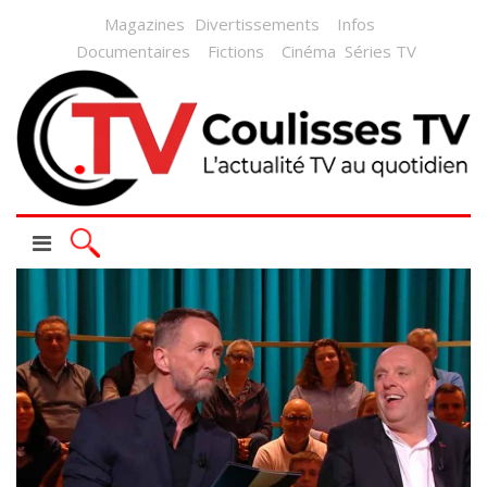
Magazines
Divertissements
Infos
Documentaires
Fictions
Cinéma
Séries TV