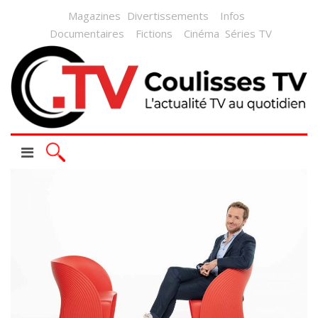
Magazines
Divertissements
Infos
Documentaires
Fictions
Cinéma
Séries TV