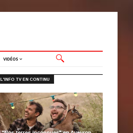
VIDÉOS
L'INFO TV EN CONTINU
"Nos terres inconnues" en Aveyron