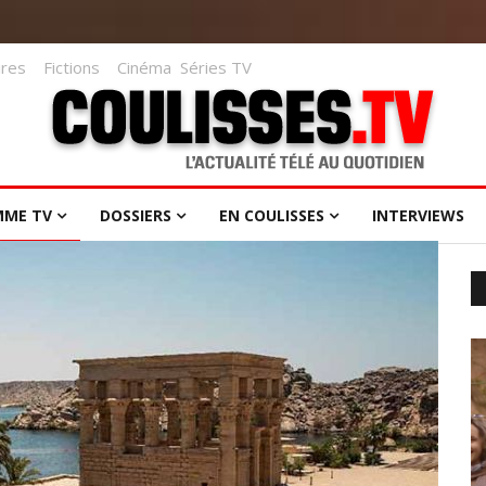
res
Fictions
Cinéma
Séries TV
MME TV
DOSSIERS
EN COULISSES
INTERVIEWS