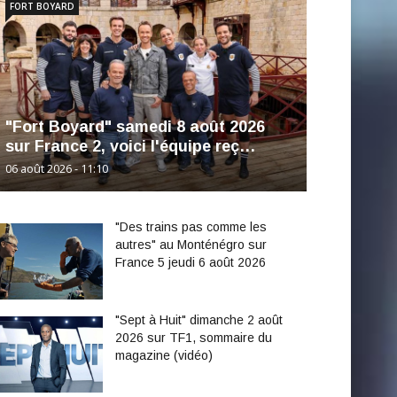
FORT BOYARD
"Fort Boyard" samedi 8 août 2026
sur France 2, voici l'équipe reç…
06 août 2026 - 11:10
"Des trains pas comme les
autres" au Monténégro sur
France 5 jeudi 6 août 2026
"Sept à Huit" dimanche 2 août
2026 sur TF1, sommaire du
magazine (vidéo)