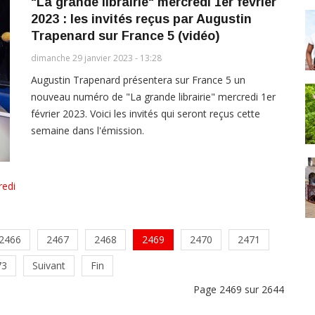
"La grande librairie" mercredi 1er février
2023 : les invités reçus par Augustin
Trapenard sur France 5 (vidéo)
dimanche 29 janvier 2023 - 13:28
Augustin Trapenard présentera sur France 5 un
nouveau numéro de "La grande librairie" mercredi 1er
février 2023. Voici les invités qui seront reçus cette
semaine dans l'émission.
redi
2466
2467
2468
2469
2470
2471
73
Suivant
Fin
Page 2469 sur 2644