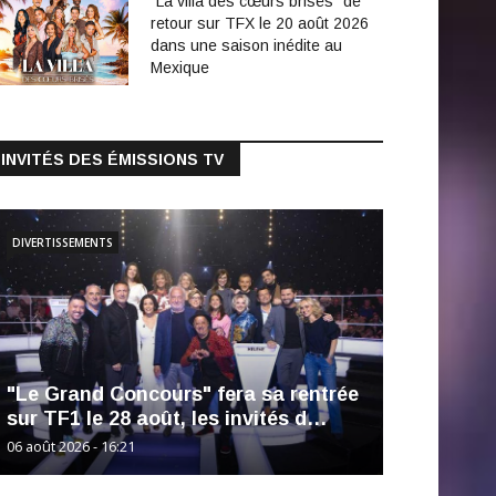
"La villa des cœurs brisés" de
retour sur TFX le 20 août 2026
dans une saison inédite au
Mexique
INVITÉS DES ÉMISSIONS TV
DIVERTISSEMENTS
"Le Grand Concours" fera sa rentrée
sur TF1 le 28 août, les invités d…
06 août 2026 - 16:21