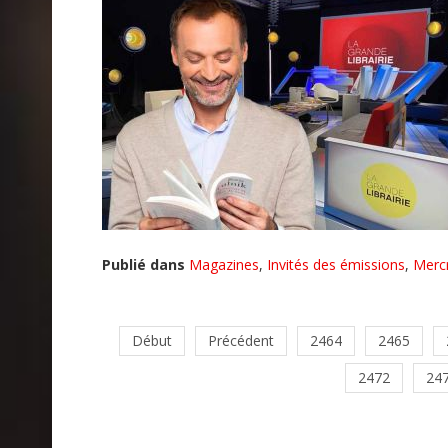
Publié dans
Magazines
,
Invités des émissions
,
Merc
Début
Précédent
2464
2465
2472
24