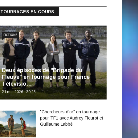
TOURNAGES EN COURS
FICTIONS
Deux épisodes de "Brigade du
Fleuve" en tournage pour France
Télévisio…
21 mai 2026 - 20:23
"Chercheurs d'or" en tournage
pour TF1 avec Audrey Fleurot et
Guillaume Labbé