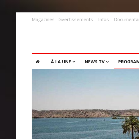
Magazines
Divertissements
Infos
Documentai
À LA UNE
NEWS TV
PROGRA