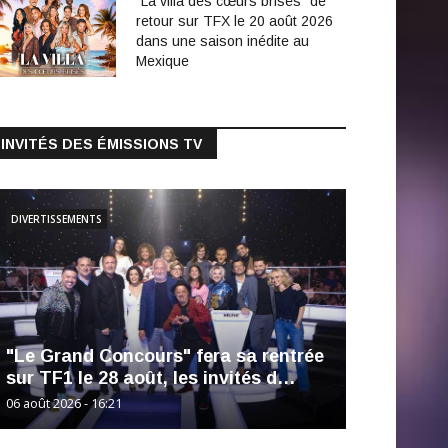
"La villa des cœurs brisés" de
retour sur TFX le 20 août 2026
dans une saison inédite au
Mexique
INVITÉS DES ÉMISSIONS TV
DIVERTISSEMENTS
"Le Grand Concours" fera sa rentrée
sur TF1 le 28 août, les invités d…
06 août 2026 - 16:21