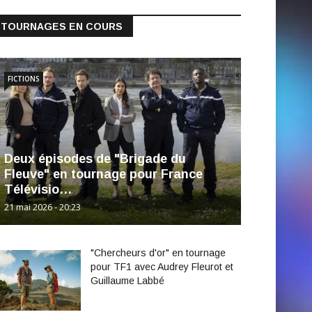
TOURNAGES EN COURS
FICTIONS
Deux épisodes de "Brigade du
Fleuve" en tournage pour France
Télévisio…
21 mai 2026 - 20:23
"Chercheurs d'or" en tournage
pour TF1 avec Audrey Fleurot et
Guillaume Labbé