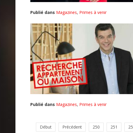
Publié dans
Magazines
,
Primes à venir
Publié dans
Magazines
,
Primes à venir
Début
Précédent
250
251
25