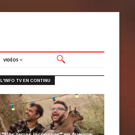
VIDÉOS
L'INFO TV EN CONTINU
"Nos terres inconnues" en Aveyron