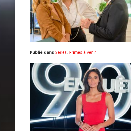
Publié dans
Séries
,
Primes à venir