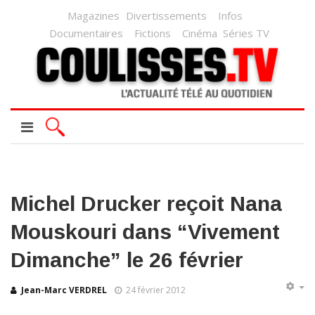
Magazines
Divertissements
Infos
Documentaires
Fictions
Cinéma
Séries TV
Michel Drucker reçoit Nana
Mouskouri dans “Vivement
Dimanche” le 26 février
Jean-Marc VERDREL
24 février 2012