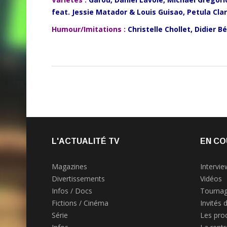
feat. Jessie Matador & Louis Guisao, Petula Cla
Humour/Imitations :
Christelle Chollet, Didier B
L'ACTUALITÉ TV
EN CO
Magazines
Intervie
Divertissements
Vidéos
Infos / Docs
Tournag
Fictions / Cinéma
Invités 
Série
Les pro