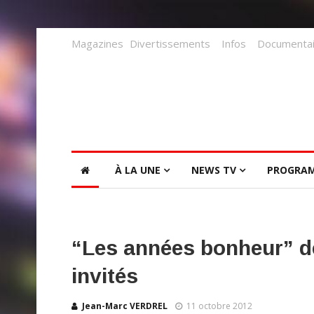
Magazines
Divertissements
Infos
Documentai
À LA UNE
NEWS TV
PROGRA
“Les années bonheur” de
invités
Jean-Marc VERDREL
11 octobre 2012