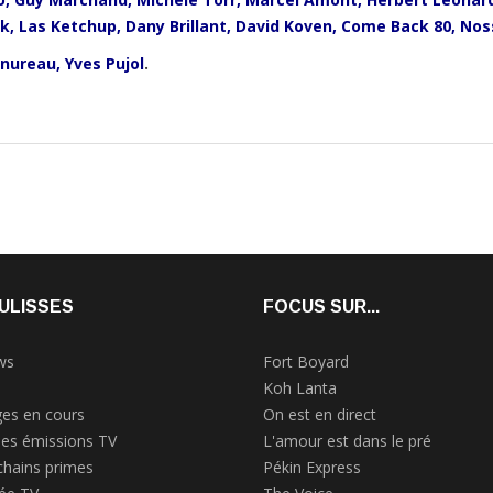
rk, Las Ketchup, Dany Brillant, David Koven, Come Back 80, No
énureau, Yves Pujol
.
ULISSES
FOCUS SUR...
ws
Fort Boyard
Koh Lanta
es en cours
On est en direct
des émissions TV
L'amour est dans le pré
chains primes
Pékin Express