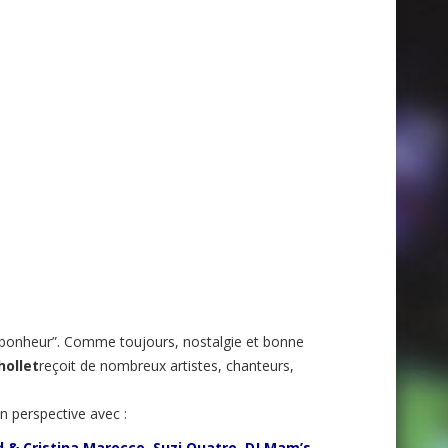
 bonheur”. Comme toujours, nostalgie et bonne
hollet
reçoit de nombreux artistes, chanteurs,
n perspective avec :
 & Cristina Marocco, Suzi Quatro, DJ Mam’s