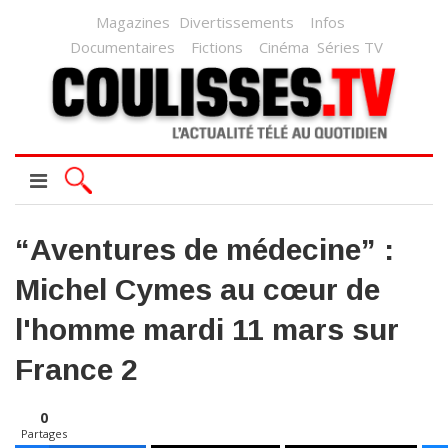
Magazines
Divertissements
Infos
Documentaires
Fictions
Cinéma
Séries TV
“Aventures de médecine” :
Michel Cymes au cœur de
l'homme mardi 11 mars sur
France 2
0
Partages