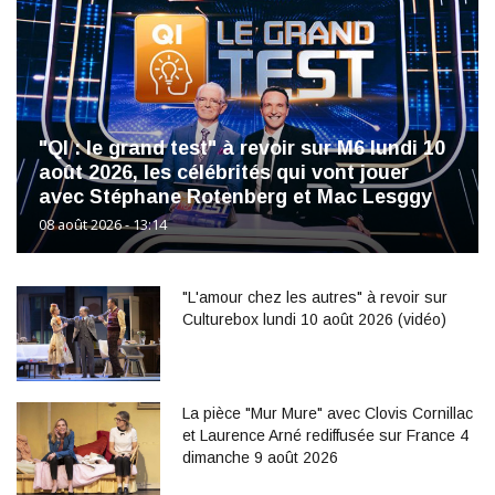
"QI : le grand test" à revoir sur M6 lundi 10
août 2026, les célébrités qui vont jouer
avec Stéphane Rotenberg et Mac Lesggy
08 août 2026 - 13:14
"L'amour chez les autres" à revoir sur
Culturebox lundi 10 août 2026 (vidéo)
La pièce "Mur Mure" avec Clovis Cornillac
et Laurence Arné rediffusée sur France 4
dimanche 9 août 2026