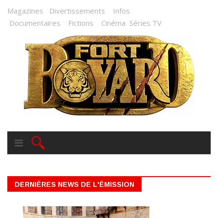
Magazines
Divertissements
Infos
Documentaires
Fictions
Cinéma
Séries TV
DERNIÈRES NEWS DE L'ÉMISSION