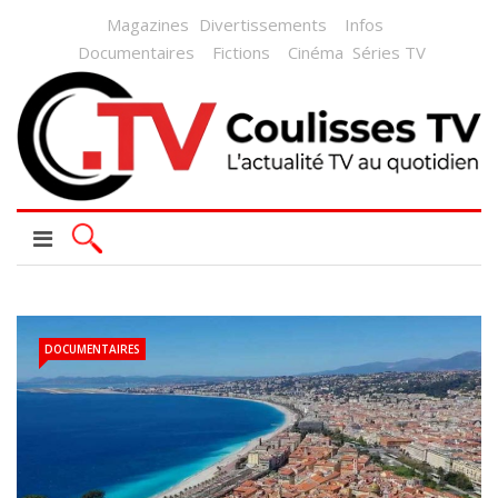
Magazines
Divertissements
Infos
Documentaires
Fictions
Cinéma
Séries TV
DOCUMENTAIRES