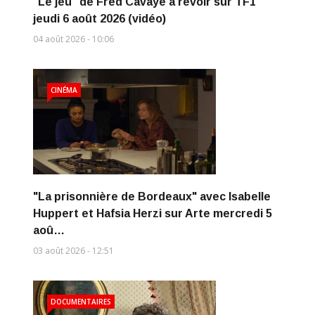
"Le jeu" de Fred Cavayé à revoir sur TF1
jeudi 6 août 2026 (vidéo)
04 août 2026 - 10:06
CINÉMA
"La prisonnière de Bordeaux" avec Isabelle
Huppert et Hafsia Herzi sur Arte mercredi 5
aoû…
03 août 2026 - 12:51
DOCUMENTAIRES