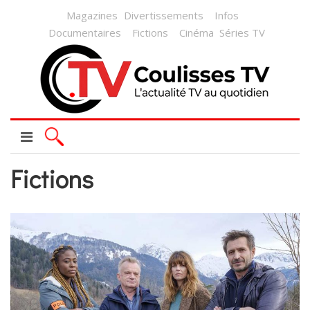
Magazines
Divertissements
Infos
Documentaires
Fictions
Cinéma
Séries TV
Fictions