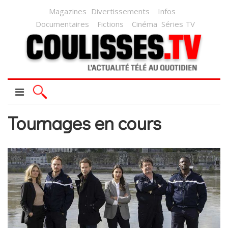
Magazines
Divertissements
Infos
Documentaires
Fictions
Cinéma
Séries TV
Tournages en cours