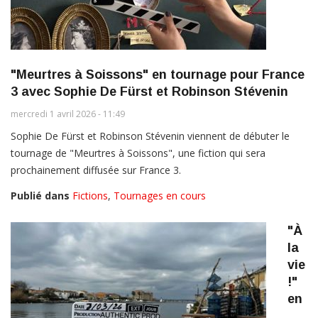
"Meurtres à Soissons" en tournage pour France
3 avec Sophie De Fürst et Robinson Stévenin
mercredi 1 avril 2026 - 11:49
Sophie De Fürst et Robinson Stévenin viennent de débuter le
tournage de "Meurtres à Soissons", une fiction qui sera
prochainement diffusée sur France 3.
Publié dans
Fictions
,
Tournages en cours
"À
la
vie
!"
en