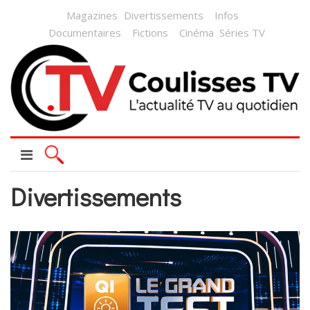
Magazines
Divertissements
Infos
Documentaires
Fictions
Cinéma
Séries TV
Divertissements