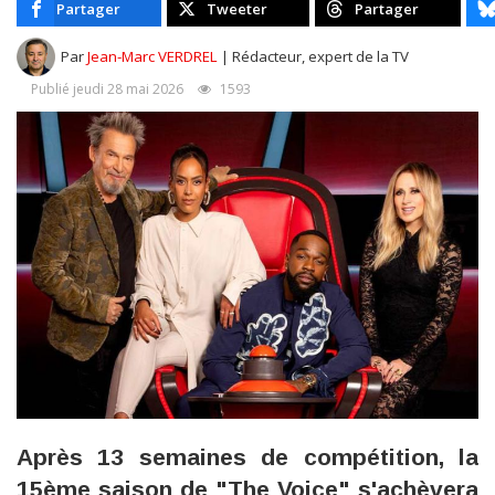
Partager
Tweeter
Partager
Par
Jean-Marc VERDREL
| Rédacteur, expert de la TV
Publié jeudi 28 mai 2026
1593
Après 13 semaines de compétition, la
15ème saison de "The Voice" s'achèvera