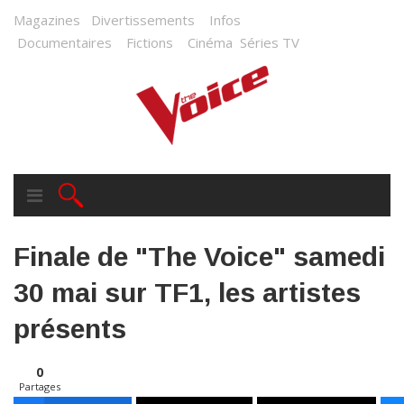
Magazines
Divertissements
Infos
Documentaires
Fictions
Cinéma
Séries TV
Finale de "The Voice" samedi
30 mai sur TF1, les artistes
présents
0
Partages