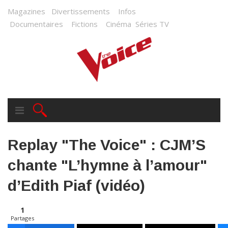
Magazines
Divertissements
Infos
Documentaires
Fictions
Cinéma
Séries TV
Replay "The Voice" : CJM’S
chante "L’hymne à l’amour"
d’Edith Piaf (vidéo)
1
Partages