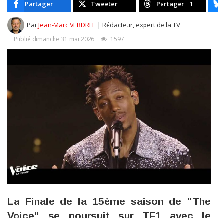
Partager
Tweeter
Partager
1
Par
Jean-Marc VERDREL
| Rédacteur, expert de la TV
Publié dimanche 31 mai 2026
1597
La Finale de la 15ème saison de "The
Voice" se poursuit sur TF1 avec le