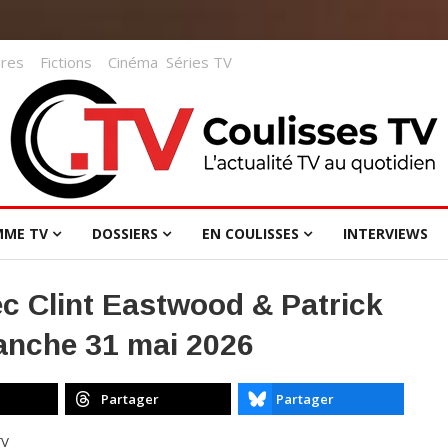
res
Fictions
Cinéma
Séries TV
MME TV
DOSSIERS
EN COULISSES
INTERVIEWS
ec Clint Eastwood & Patrick
anche 31 mai 2026
Partager
Partager
TV