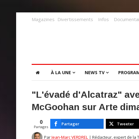
Magazines
Divertissements
Infos
Documentai
À LA UNE
NEWS TV
PROGRA
"L'évadé d'Alcatraz" av
McGoohan sur Arte dim
0
Partager
Tweeter
Partages
Par
Jean-Marc VERDREL
| Rédacteur, expert de la 