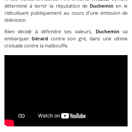
déterminé à ternir la réputation de
Duchemin
en le
ridiculisant publiquement au cours d'une émission de
télévision.
Bien décidé à défendre ses valeurs,
Duchemin
va
embarquer
Gérard
contre son gré, dans une ultime
croisade contre la malbouffe.