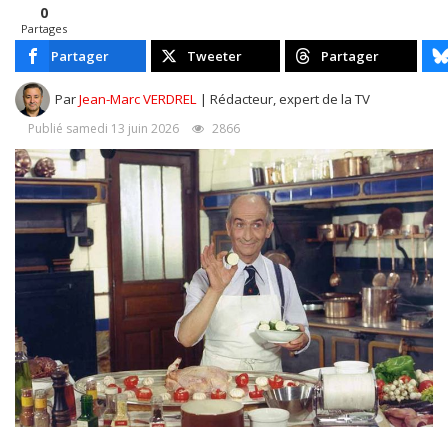
0
Partages
Partager
Tweeter
Partager
Par
Jean-Marc VERDREL
| Rédacteur, expert de la TV
Publié samedi 13 juin 2026
2866