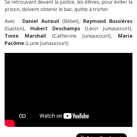
Se retrouvant devant la justice, les élèves, pour éviter la
prison, doivent obtenir le bac, quitte à tricher.
Avec :
Daniel Auteuil
(Bébel),
Raymond Bussières
(Gaston),
Hubert Deschamps
(Léon Jumaucourt),
Tonie Marshall
(Catherine Jumaucourt),
Maria
Pacôme
(Lucie Jumaucourt)