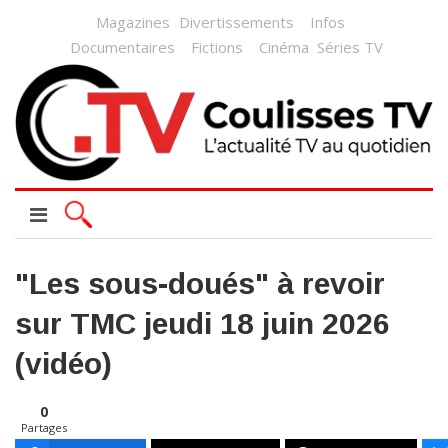
Magazines
Divertissements
Infos
Documentaires
Fictions
Cinéma
Séries TV
"Les sous-doués" à revoir
sur TMC jeudi 18 juin 2026
(vidéo)
0
Partages