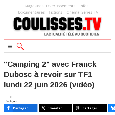
Magazines
Divertissements
Infos
Documentaires
Fictions
Cinéma
Séries TV
"Camping 2" avec Franck
Dubosc à revoir sur TF1
lundi 22 juin 2026 (vidéo)
0
Partages
Partager
Tweeter
Partager