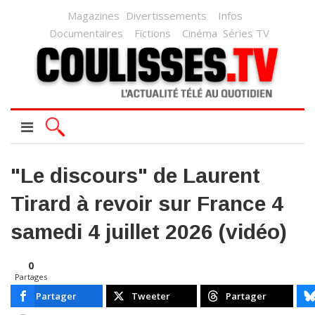
Magazines
Divertissements
Infos
Documentaires
Fictions
Cinéma
Séries TV
"Le discours" de Laurent
Tirard à revoir sur France 4
samedi 4 juillet 2026 (vidéo)
0
Partages
Partager
Tweeter
Partager