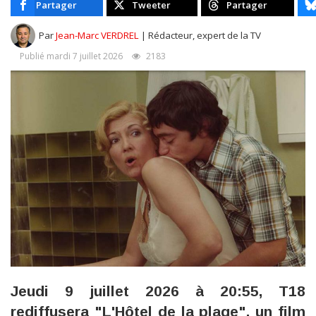
Partager
Tweeter
Partager
Par
Jean-Marc VERDREL
| Rédacteur, expert de la TV
Publié mardi 7 juillet 2026
2183
Jeudi 9 juillet 2026 à 20:55, T18
rediffusera "L'Hôtel de la plage", un film