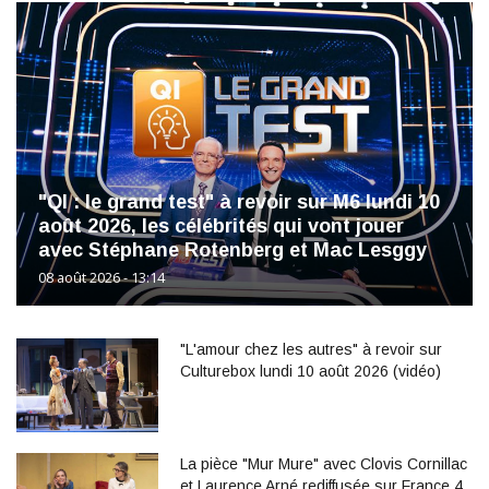
"QI : le grand test" à revoir sur M6 lundi 10
août 2026, les célébrités qui vont jouer
avec Stéphane Rotenberg et Mac Lesggy
08 août 2026 - 13:14
"L'amour chez les autres" à revoir sur
Culturebox lundi 10 août 2026 (vidéo)
La pièce "Mur Mure" avec Clovis Cornillac
et Laurence Arné rediffusée sur France 4