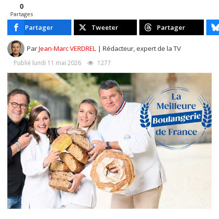
0
Partages
Partager
Tweeter
Partager
Par
Jean-Marc VERDREL
| Rédacteur, expert de la TV
Publié lundi 11 mai 2026
1277