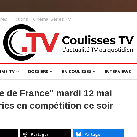
res
Fictions
Cinéma
Séries TV
MME TV
DOSSIERS
EN COULISSES
INTERVIEWS
ie de France" mardi 12 mai
ries en compétition ce soir
Partager
Partager