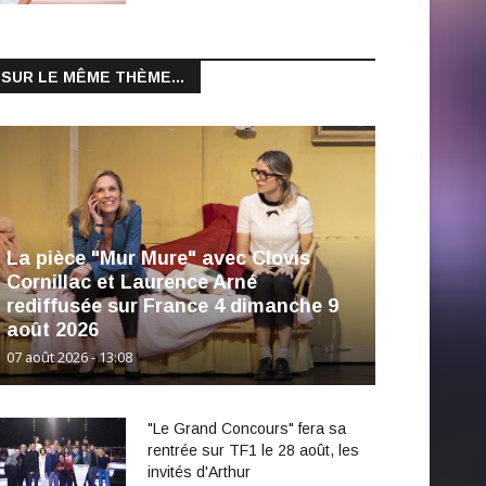
SUR LE MÊME THÈME...
La pièce "Mur Mure" avec Clovis
Cornillac et Laurence Arné
rediffusée sur France 4 dimanche 9
août 2026
07 août 2026 - 13:08
"Le Grand Concours" fera sa
rentrée sur TF1 le 28 août, les
invités d'Arthur