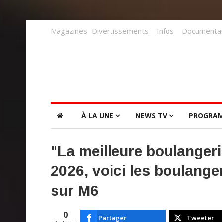
Magazines
Divertissements
Infos
Documentai
À LA UNE
NEWS TV
PROGRA
"La meilleure boulanger
2026, voici les boulange
sur M6
0
Partager
Tweeter