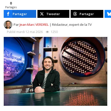
0
Partages
Partager
Tweeter
Partager
Par
Jean-Marc VERDREL
| Rédacteur, expert de la TV
Publié mardi 12 mai 2026
1250