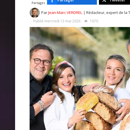
Partager
Tweeter
Partages
Par
Jean-Marc VERDREL
| Rédacteur, expert de la 
Publié mercredi 13 mai 2026
1670