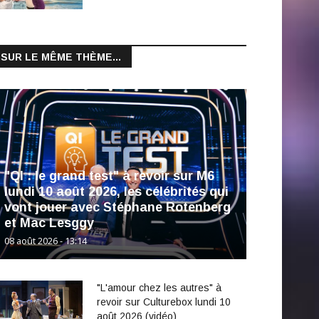
SUR LE MÊME THÈME...
"QI : le grand test" à revoir sur M6
lundi 10 août 2026, les célébrités qui
vont jouer avec Stéphane Rotenberg
et Mac Lesggy
08 août 2026 - 13:14
"L'amour chez les autres" à
revoir sur Culturebox lundi 10
août 2026 (vidéo)