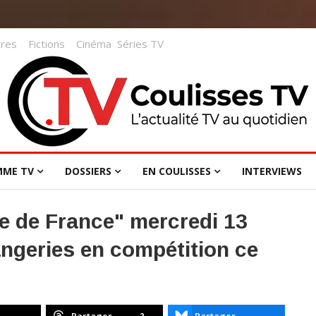
res
Fictions
Cinéma
Séries TV
MME TV
DOSSIERS
EN COULISSES
INTERVIEWS
ie de France" mercredi 13
angeries en compétition ce
2