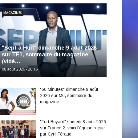
MAGAZINES
"Sept à Huit" dimanche 9 août 2026
sur TF1, sommaire du magazine
(vidé…
08 août 2026 - 20:16
"66 Minutes" dimanche 9 août
2026 sur M6, sommaire du
magazine
"Fort Boyard" samedi 8 août 2026
sur France 2, voici l'équipe reçue
par Cyril Féraud