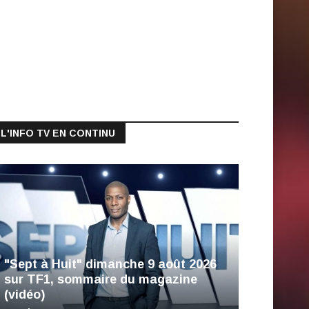
L'INFO TV EN CONTINU
"Sept à Huit" dimanche 9 août 2026
sur TF1, sommaire du magazine
(vidéo)