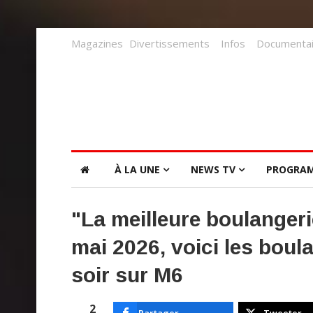
Magazines
Divertissements
Infos
Documentai
À LA UNE
NEWS TV
PROGRA
"La meilleure boulanger
mai 2026, voici les boul
soir sur M6
2