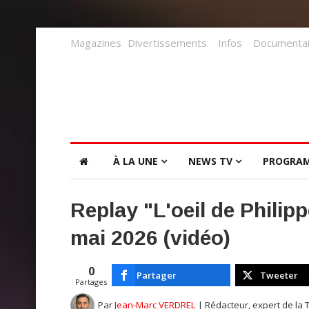
Magazines
Divertissements
Infos
Documentai
À LA UNE
NEWS TV
PROGRA
Replay "L'oeil de Philipp
mai 2026 (vidéo)
0
Partager
Tweeter
Partages
Par
Jean-Marc VERDREL
| Rédacteur, expert de la 