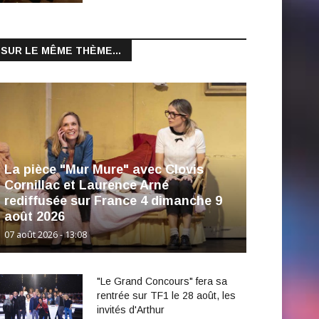
SUR LE MÊME THÈME...
La pièce "Mur Mure" avec Clovis
Cornillac et Laurence Arné
rediffusée sur France 4 dimanche 9
août 2026
07 août 2026 - 13:08
"Le Grand Concours" fera sa
rentrée sur TF1 le 28 août, les
invités d'Arthur