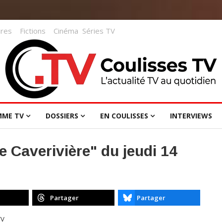
res
Fictions
Cinéma
Séries TV
MME TV
DOSSIERS
EN COULISSES
INTERVIEWS
e Caverivière" du jeudi 14
Partager
Partager
TV