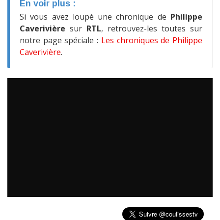
En voir plus :
Si vous avez loupé une chronique de
Philippe
Caverivière
sur
RTL
, retrouvez-les toutes sur
notre page spéciale :
Les chroniques de Philippe
Caverivière
.