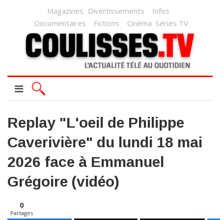
Magazines
Divertissements
Infos
Documentaires
Fictions
Cinéma
Séries TV
Replay "L'oeil de Philippe
Caverivière" du lundi 18 mai
2026 face à Emmanuel
Grégoire (vidéo)
0
Partages