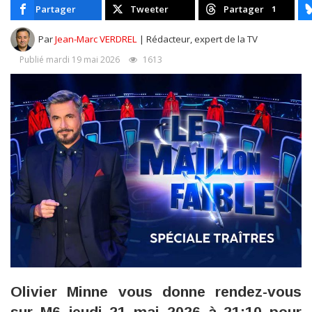
Partager
Tweeter
Partager
1
Par
Jean-Marc VERDREL
| Rédacteur, expert de la TV
Publié mardi 19 mai 2026
1613
Olivier Minne vous donne rendez-vous
sur M6 jeudi 21 mai 2026 à 21:10 pour