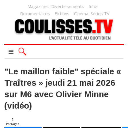
Magazines
Divertissements
Infos
Documentaires
Fictions
Cinéma
Séries TV
"Le maillon faible" spéciale «
Traîtres » jeudi 21 mai 2026
sur M6 avec Olivier Minne
(vidéo)
1
Partages