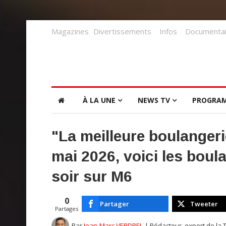
Magazines
Divertissements
Infos
Documentai
À LA UNE
NEWS TV
PROGRA
"La meilleure boulanger
mai 2026, voici les boul
soir sur M6
0
Partager
Tweeter
Partages
Par
Jean-Marc VERDREL
| Rédacteur, expert de la 