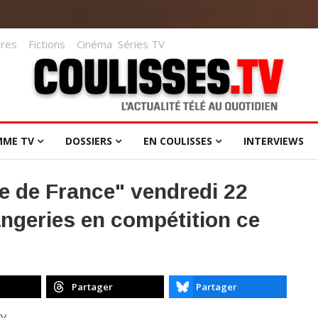
res
Fictions
Cinéma
Séries TV
MME TV
DOSSIERS
EN COULISSES
INTERVIEWS
ie de France" vendredi 22
angeries en compétition ce
Partager
Partager
TV