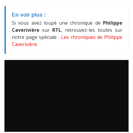
En voir plus :
Si vous avez loupé une chronique de
Philippe
Caverivière
sur
RTL
, retrouvez-les toutes sur
notre page spéciale :
Les chroniques de Philippe
Caverivière
.