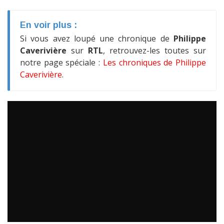
En voir plus :
Si vous avez loupé une chronique de
Philippe
Caverivière
sur
RTL
, retrouvez-les toutes sur
notre page spéciale :
Les chroniques de Philippe
Caverivière
.