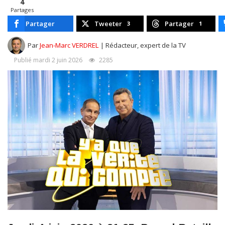
4
Partages
Partager
Tweeter
Partager
3
1
Par
Jean-Marc VERDREL
| Rédacteur, expert de la TV
Publié mardi 2 juin 2026
2285