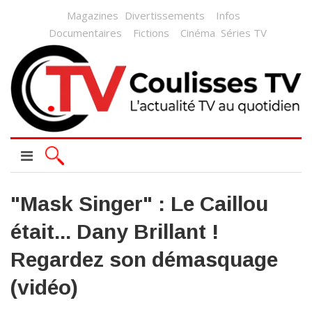
Magazines
Divertissements
Infos
Documentaires
Fictions
Cinéma
Séries TV
"Mask Singer" : Le Caillou
était... Dany Brillant !
Regardez son démasquage
(vidéo)