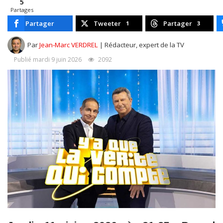
5
Partages
Partager
Tweeter
Partager
1
3
Par
Jean-Marc VERDREL
| Rédacteur, expert de la TV
Publié mardi 9 juin 2026
2092