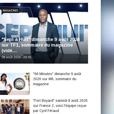
MAGAZINES
"Sept à Huit" dimanche 9 août 2026
sur TF1, sommaire du magazine
(vidé…
08 août 2026 - 20:16
"66 Minutes" dimanche 9 août
2026 sur M6, sommaire du
magazine
"Fort Boyard" samedi 8 août 2026
sur France 2, voici l'équipe reçue
par Cyril Féraud