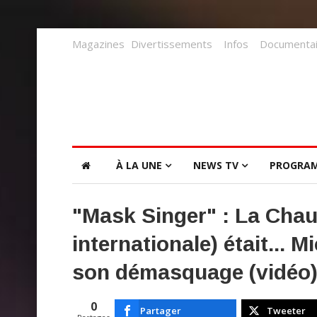
Magazines
Divertissements
Infos
Documentai
À LA UNE
NEWS TV
PROGRA
"Mask Singer" : La Chau
internationale) était... 
son démasquage (vidéo
0
Partager
Tweeter