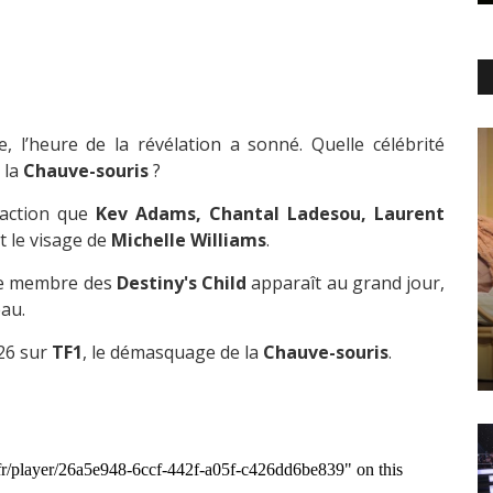
 l’heure de la révélation a sonné. Quelle célébrité
 la
Chauve-souris
?
action que
Kev Adams, Chantal Ladesou, Laurent
t le visage de
Michelle Williams
.
ne membre des
Destiny's Child
apparaît au grand jour,
eau.
026 sur
TF1
, le démasquage de la
Chauve-souris
.