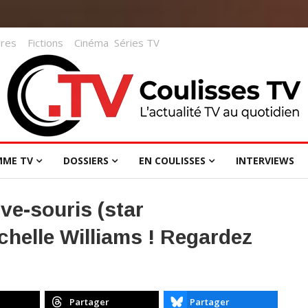
res
Fictions
Cinéma
Séries TV
MME TV
DOSSIERS
EN COULISSES
INTERVIEWS
ve-souris (star
Michelle Williams ! Regardez
)
Partager
Partager