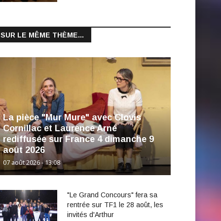
SUR LE MÊME THÈME...
La pièce "Mur Mure" avec Clovis
Cornillac et Laurence Arné
rediffusée sur France 4 dimanche 9
août 2026
07 août 2026 - 13:08
"Le Grand Concours" fera sa
rentrée sur TF1 le 28 août, les
invités d'Arthur