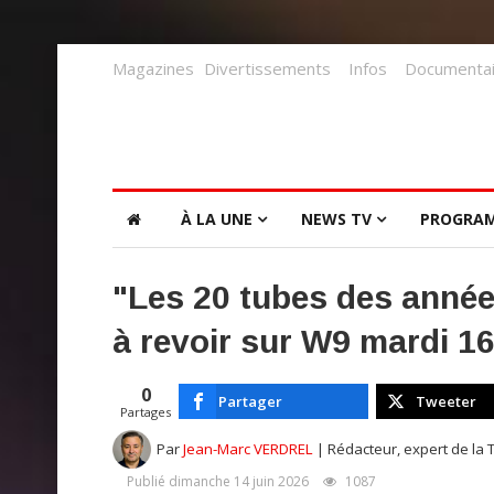
Magazines
Divertissements
Infos
Documentai
À LA UNE
NEWS TV
PROGRA
"Les 20 tubes des année
à revoir sur W9 mardi 16
0
Partager
Tweeter
Partages
Par
Jean-Marc VERDREL
| Rédacteur, expert de la 
Publié dimanche 14 juin 2026
1087