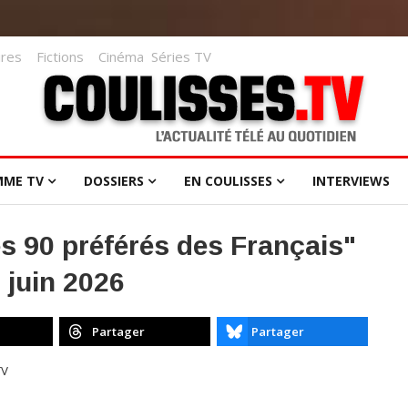
res
Fictions
Cinéma
Séries TV
MME TV
DOSSIERS
EN COULISSES
INTERVIEWS
s 90 préférés des Français"
 juin 2026
Partager
Partager
TV