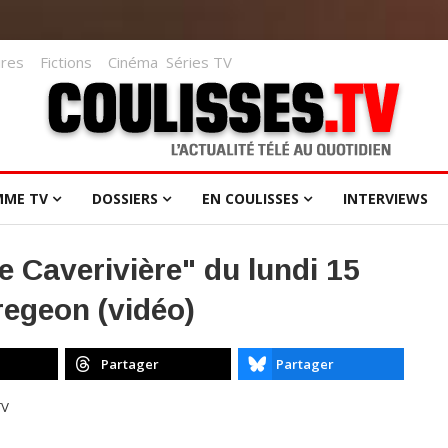
res
Fictions
Cinéma
Séries TV
MME TV
DOSSIERS
EN COULISSES
INTERVIEWS
pe Caverivière" du lundi 15
regeon (vidéo)
Partager
Partager
TV