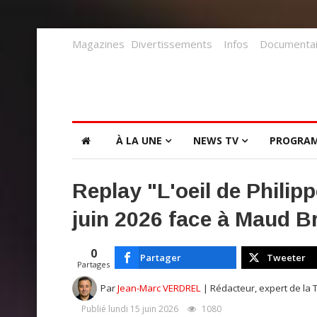
Magazines
Divertissements
Infos
Documentai
À LA UNE
NEWS TV
PROGRA
Replay "L'oeil de Philip
juin 2026 face à Maud B
0
Partager
Tweeter
Partages
Par
Jean-Marc VERDREL
| Rédacteur, expert de la 
Publié lundi 15 juin 2026
1080