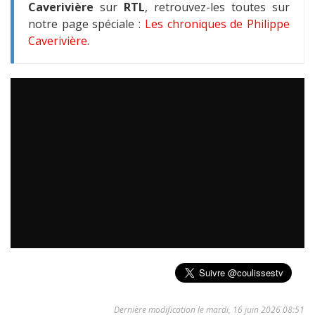
Caverivière
sur
RTL
, retrouvez-les toutes sur
notre page spéciale :
Les chroniques de Philippe
Caverivière
.
Dernière modification le mardi, 16 juin 2026 08:51