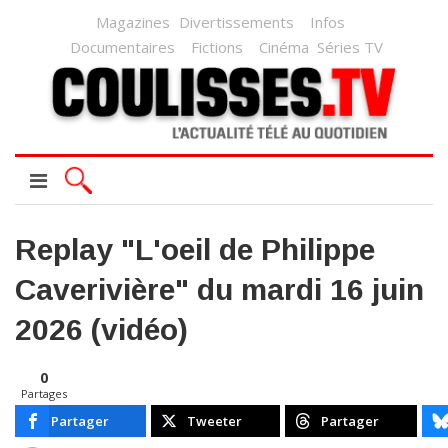
Magazines
Divertissements
Infos
Documentaires
Fictions
Cinéma
Séries TV
Replay "L'oeil de Philippe
Caverivière" du mardi 16 juin
2026 (vidéo)
0
Partages
Partager
Tweeter
Partager