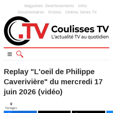
Magazines
Divertissements
Infos
Documentaires
Fictions
Cinéma
Séries TV
Replay "L'oeil de Philippe
Caverivière" du mercredi 17
juin 2026 (vidéo)
0
Partages