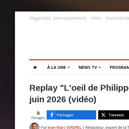
Magazines
Divertissements
Infos
Documentai
À LA UNE
NEWS TV
PROGRA
Replay "L'oeil de Philip
juin 2026 (vidéo)
0
Partager
Tweeter
Partages
Par
Jean-Marc VERDREL
| Rédacteur, expert de la 