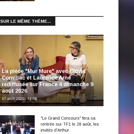
SUR LE MÊME THÈME...
La pièce "Mur Mure" avec Clovis
Cornillac et Laurence Arné
rediffusée sur France 4 dimanche 9
août 2026
07 août 2026 - 13:08
"Le Grand Concours" fera sa
rentrée sur TF1 le 28 août, les
invités d'Arthur