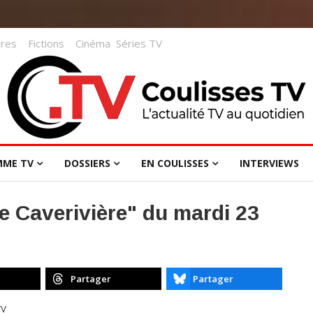
res
Fictions
Cinéma
Séries TV
MME TV
DOSSIERS
EN COULISSES
INTERVIEWS
pe Caverivière" du mardi 23
Partager
Partager
TV