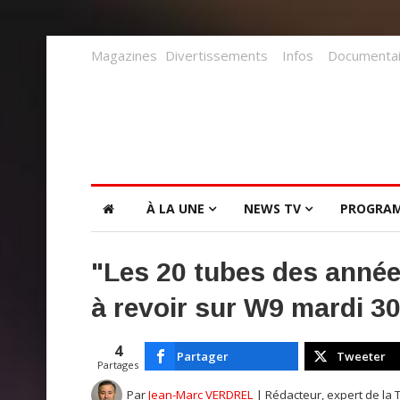
Magazines
Divertissements
Infos
Documentai
À LA UNE
NEWS TV
PROGRA
"Les 20 tubes des année
à revoir sur W9 mardi 30
4
Partager
Tweeter
Partages
Par
Jean-Marc VERDREL
| Rédacteur, expert de la 