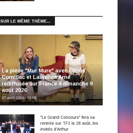
SUR LE MÊME THÈME...
La pièce "Mur Mure" avec Clovis
Cornillac et Laurence Arné
rediffusée sur France 4 dimanche 9
août 2026
07 août 2026 - 13:08
"Le Grand Concours" fera sa
rentrée sur TF1 le 28 août, les
invités d'Arthur