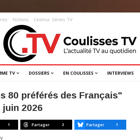
res
Fictions
Cinéma
Séries TV
MME TV
DOSSIERS
EN COULISSES
INTERVIEWS
s 80 préférés des Français"
 juin 2026
Partager
Partager
1
2
1
TV