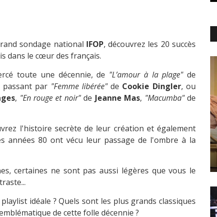
 grand sondage national
IFOP
, découvrez les 20 succès
is dans le cœur des français.
bercé toute une décennie, de
"L’amour à la plage"
de
 passant par
"Femme libérée"
de
Cookie Dingler
, ou
ages
,
"En rouge et noir"
de
Jeanne Mas
,
"Macumba"
de
vrez l'histoire secrète de leur création et également
es années 80 ont vécu leur passage de l'ombre à la
s, certaines ne sont pas aussi légères que vous le
raste...
 playlist idéale ? Quels sont les plus grands classiques
 emblématique de cette folle décennie ?