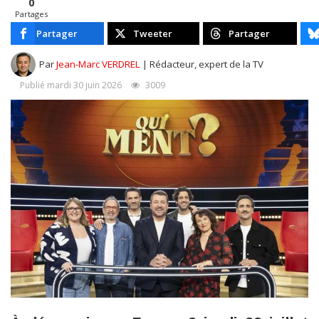
0
Partages
Partager
Tweeter
Partager
Par
Jean-Marc VERDREL
| Rédacteur, expert de la TV
Publié mardi 30 juin 2026
3009